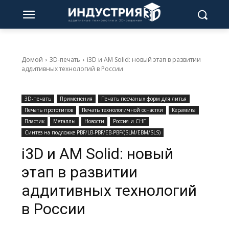
Домой
3D-печать
i3D и AM Solid: новый этап в развитии
аддитивных технологий в России
3D-печать
Применения
Печать песчаных форм для литья
Печать прототипов
Печать технологичной оснастки
Керамика
Пластик
Металлы
Новости
Россия и СНГ
Синтез на подложке PBF/LB-PBF/EB-PBF/(SLM/EBM/SLS)
i3D и AM Solid: новый
этап в развитии
аддитивных технологий
в России