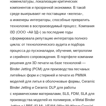
номенклатуры, локализации критических
компонентов и прозрачной экономики. В такой
среде выигрывают не поставщики «железа»,
а инженеры интеграторы, способные превратить
технологию в воспроизводимый процесс. Компания
i3D (ООО «Ай 3Д») за последние годы
сформировала репутацию интегратора полного
цикла: от технологического аудита и подбора
процесса до пусконаладки, обучения, метрологии
и серийного сопровождения. В портфеле компании
решения для 3D печати на базе технологий —
Binder Jetting (PCM) для производства песчаных
литейных форм и стержней и печати из PMMA
моделей для литья в оболочковые формы, Ceramic
Binder Jetting и Ceramic DLP для работы
с керамическими материалами, SLS, FDM, SLA для
производства моделей из полимеров, и Metal Binder
Jetting и LPBF (SLM), VEAM (Wire Multilaser Coaxial