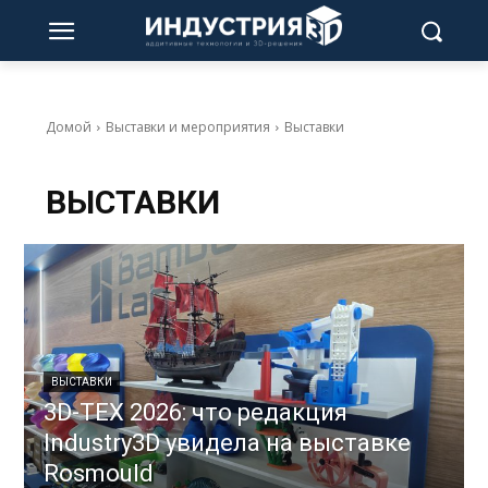
Домой
Выставки и мероприятия
Выставки
ВЫСТАВКИ
ВЫСТАВКИ
3D-ТЕХ 2026: что редакция
Industry3D увидела на выставке
Rosmould