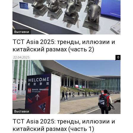
Выставки
TCT Asia 2025: тренды, иллюзии и
китайский размах (часть 2)
22.04.2025
0
Выставки
TCT Asia 2025: тренды, иллюзии и
китайский размах (часть 1)