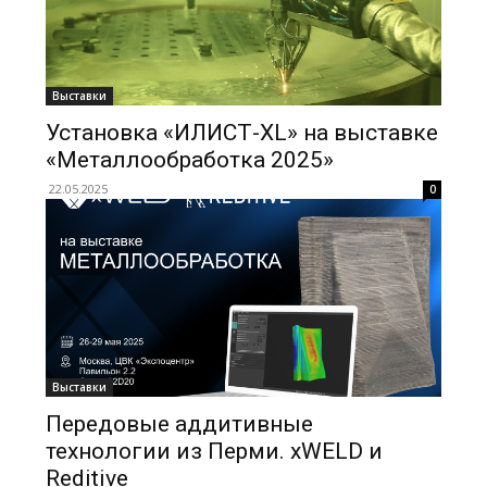
Выставки
Установка «ИЛИСТ-XL» на выставке
«Металлообработка 2025»
22.05.2025
0
Выставки
Передовые аддитивные
технологии из Перми. xWELD и
Reditive