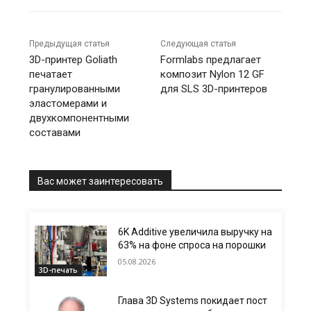
Предыдущая статья
Следующая статья
3D-принтер Goliath
Formlabs предлагает
печатает
композит Nylon 12 GF
гранулированными
для SLS 3D-принтеров
эластомерами и
двухкомпонентными
составами
Вас может заинтересовать
6K Additive увеличила выручку на
63% на фоне спроса на порошки
05.08.2026
3D-печать
Глава 3D Systems покидает пост