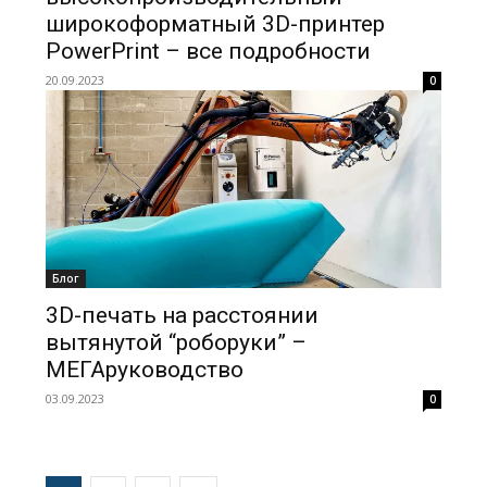
широкоформатный 3D-принтер
PowerPrint – все подробности
20.09.2023
0
Блог
3D-печать на расстоянии
вытянутой “роборуки” –
МЕГАруководство
03.09.2023
0