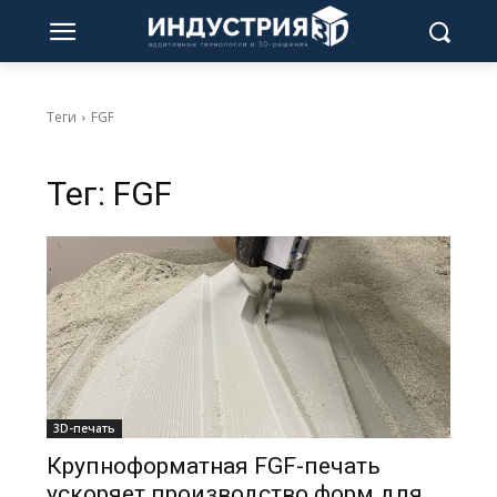
Теги
FGF
Тег:
FGF
3D-печать
Крупноформатная FGF-печать
ускоряет производство форм для