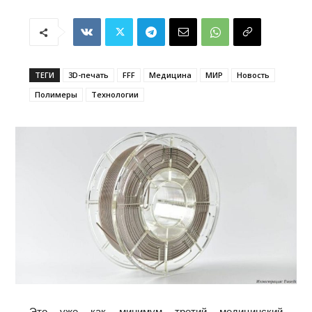
ТЕГИ
3D-печать
FFF
Медицина
МИР
Новость
Полимеры
Технологии
Это уже как минимум третий медицинский