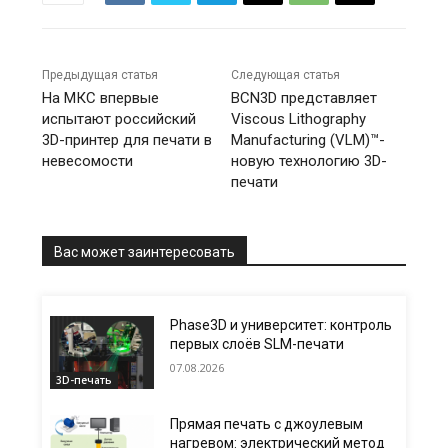
Предыдущая статья
Следующая статья
На МКС впервые
BCN3D представляет
испытают российский
Viscous Lithography
3D-принтер для печати в
Manufacturing (VLM)™-
невесомости
новую технологию 3D-
печати
Вас может заинтересовать
Phase3D и университет: контроль
первых слоёв SLM-печати
07.08.2026
3D-печать
Прямая печать с джоулевым
нагревом: электрический метод