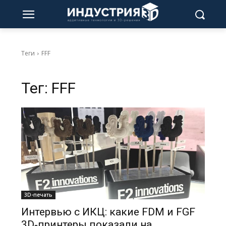
Теги
FFF
Тег:
FFF
3D-печать
Интервью с ИКЦ: какие FDM и FGF
3D‑принтеры показали на