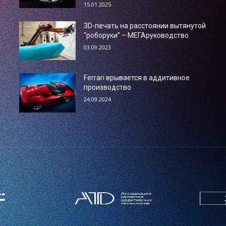
15.01.2025
3D-печать на расстоянии вытянутой
“роборуки” – МЕГАруководство
03.09.2023
Ferrari врывается в аддитивное
производство
24.09.2024