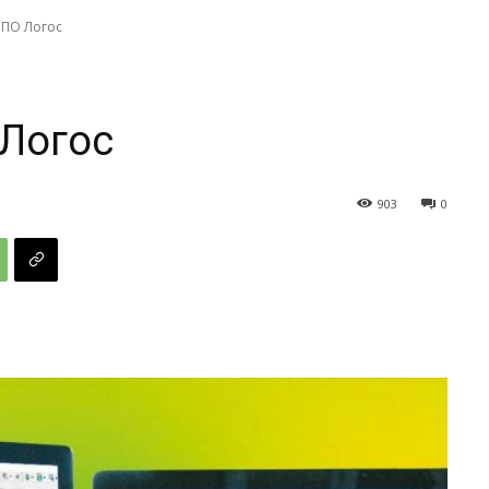
 ПО Логос
 Логос
903
0