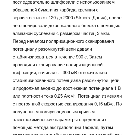
последовательно шлифовали с использованием
абразивной бумаги из карбида кремния с
зернистостью от 120 до 2000 (Struers, Дания), после
чего полировали до зеркального блеска с помощью
алмазной суспензии с размером частиц 3 мкм.
Перед началом поляризационного сканирования
потенциалу разомкнутой цепи давали
стабилизироваться в течение 900 с. Затем
проводили сканирование поляризационной
дифракции, начиная с −300 мВ относительно
стабилизированного потенциала разомкнутой цепи,
и продолжая анодно до достижения потенциала 1 В
2
или плотности тока 0,25 А/см
. Потенциал изменяли
с постоянной скоростью сканирования 0,16 мВ/с. По
полученным поляризационным кривым
электрохимические параметры определяли с
помощью метода экстраполяции Тафеля, путем
аппроксимации линейных участков как анодной, так