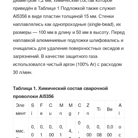
приведён в Таблице 1 Подложкой также служил
Al5356 в виде пластин толщиной 15 мм. Стенки
наплавлялись как однопроходные (single-bead), их
размеры — 100 мм в длину и 50 мм в высоту. Перед
наплавкой алюминиевые подложки шлифовались и
очищались для удаления поверхностных оксидов и
загрязнений. В качестве защитного газа
использовался чистый аргон (100% Ar) с расходом
30 л/мин.
Таблица 1. Химический состав сварочной
проволоки Al5356
Эле
S
F
C
M
M
C
Z
A
Ti
Be
мент
i
e
u
n
g
r
n
l
0
0,
0,
0,
0,
0,
0,
0,0
о
мас.
4,
,
0
1
00
1
00
08
00
с