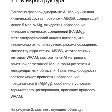
3.1. Микроструктура
Согласно фазовой диаграмме Al–Mg и учитывая
химический состав проволоки Al5356, содержащей
менее 5 мас.% Mg, ожидается образование
интерметаллических соединений β-Al
Mg
.
3
2
Металлографический анализ показал, что
независимо от используемого режима осаждения,
микроструктура стенок Al5356, изготовленных
методом WAAM, состоит из α-Al матрицы с
заметной сегрегацией Mg на границах зерен и
междендритных областях. Такая неоднородность
состава может привести к образованию
преципитатов β (Al
Mg
), особенно в условиях
3
2
термического циклирования, присущих процессу
WAAM.
На рисунке 2, соответствующем образцу,