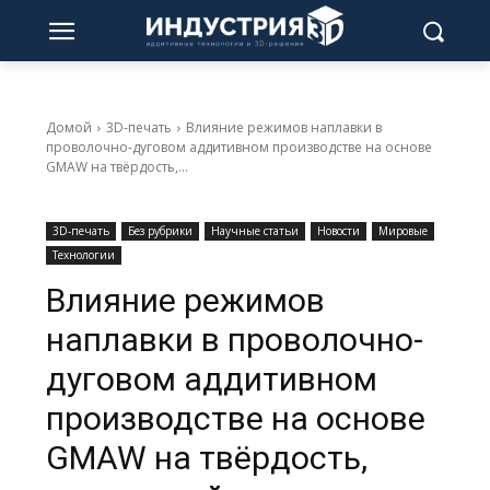
Домой
3D-печать
Влияние режимов наплавки в
проволочно-дуговом аддитивном производстве на основе
GMAW на твёрдость,...
3D-печать
Без рубрики
Научные статьи
Новости
Мировые
Технологии
Влияние режимов
наплавки в проволочно-
дуговом аддитивном
производстве на основе
GMAW на твёрдость,