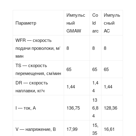
Импульс
Co
Импуль
Параметр
ный
ld
сный
GMAW
arc
AC
WFR — скорость
подачи проволоки, м/
8
8
8
мин
TS — скорость
65
65
65
перемещения, см/мин
DR — скорость
1,4
1,44
1,44
наплавки, кг/ч
4
13
I — ток, А
136,75
6,8
128,36
4
15,
V — напряжение, В
17,99
16,61
35