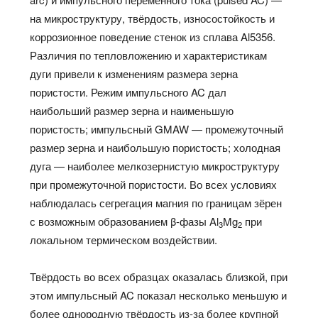
на микроструктуру, твёрдость, износостойкость и
коррозионное поведение стенок из сплава Al5356.
Различия по тепловложению и характеристикам
дуги привели к изменениям размера зерна
пористости. Режим импульсного AC дал
наибольший размер зерна и наименьшую
пористость; импульсный GMAW — промежуточный
размер зерна и наибольшую пористость; холодная
дуга — наиболее мелкозернистую микроструктуру
при промежуточной пористости. Во всех условиях
наблюдалась сегрегация магния по границам зёрен
с возможным образованием β-фазы Al
Mg
при
3
2
локальном термическом воздействии.
Твёрдость во всех образцах оказалась близкой, при
этом импульсный AC показал несколько меньшую и
более однородную твёрдость из-за более крупной