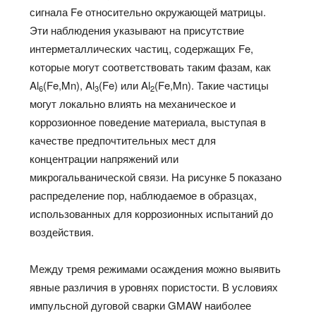
сигнала Fe относительно окружающей матрицы.
Эти наблюдения указывают на присутствие
интерметаллических частиц, содержащих Fe,
которые могут соответствовать таким фазам, как
Al
(Fe,Mn), Al
(Fe) или Al
(Fe,Mn). Такие частицы
6
3
2
могут локально влиять на механическое и
коррозионное поведение материала, выступая в
качестве предпочтительных мест для
концентрации напряжений или
микрогальванической связи. На рисунке 5 показано
распределение пор, наблюдаемое в образцах,
использованных для коррозионных испытаний до
воздействия.
Между тремя режимами осаждения можно выявить
явные различия в уровнях пористости. В условиях
импульсной дуговой сварки GMAW наиболее