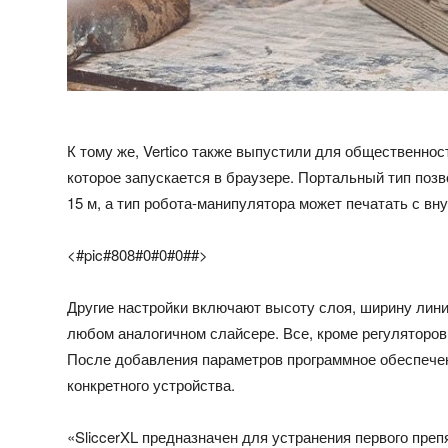
К тому же, Vertico также выпустили для общественно
которое запускается в браузере. Портальный тип поз
15 м, а тип робота-манипулятора может печатать с вн
<#pic#808#0#0#0##>
Другие настройки включают высоту слоя, ширину лини
любом аналогичном слайсере. Все, кроме регуляторов 
После добавления параметров программное обеспечени
конкретного устройства.
«SliccerXL предназначен для устранения первого преп