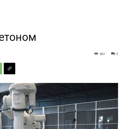
бетоном
683
0