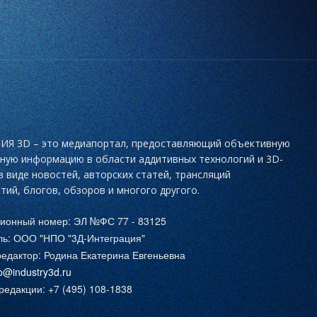
Я 3D – это медиапортал, предоставляющий объективную
ьную информацию в области аддитивных технологий и 3D-
в виде новостей, авторских статей, трансляций
тий, блогов, обзоров и многого другого.
ционный номер: ЭЛ №ФС 77 - 83125
ль: ООО "НПО "3Д-Интеграция"
едактор: Родина Екатерина Евгеньевна
fo@industry3d.ru
едакции: +7 (495) 108-1838