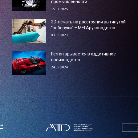
промышленности
15.01.2025
3D-печать на расстоянии вытянутой
“роборуки” – МЕГАруководство
03.09.2023
Ferrari врывается в аддитивное
производство
24.09.2024