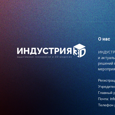
О нас
ИНДУСТРИ
и актуал
решений 
мероприя
Регистра
Учредите
Главный р
Почта:
in
Телефон р