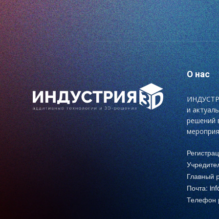
О нас
ИНДУСТРИ
и актуал
решений 
мероприя
Регистра
Учредите
Главный р
Почта:
in
Телефон р