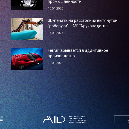
промышленности
15.01.2025
3D-печать на расстоянии вытянутой
“роборуки” – МЕГАруководство
03.09.2023
Ferrari врывается в аддитивное
производство
24.09.2024