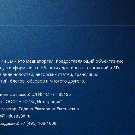
Я 3D – это медиапортал, предоставляющий объективную
ьную информацию в области аддитивных технологий и 3D-
в виде новостей, авторских статей, трансляций
тий, блогов, обзоров и многого другого.
ционный номер: ЭЛ №ФС 77 - 83125
ль: ООО "НПО "3Д-Интеграция"
едактор: Родина Екатерина Евгеньевна
fo@industry3d.ru
едакции: +7 (495) 108-1838