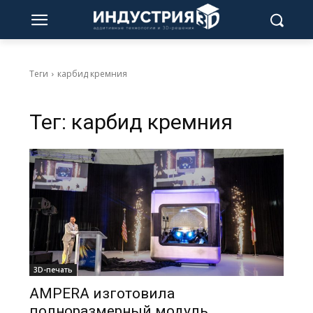
Теги
карбид кремния
Тег:
карбид кремния
3D-печать
AMPERA изготовила
полноразмерный модуль