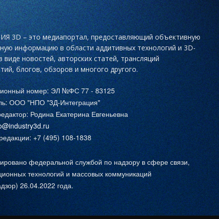
Я 3D – это медиапортал, предоставляющий объективную
ьную информацию в области аддитивных технологий и 3D-
в виде новостей, авторских статей, трансляций
тий, блогов, обзоров и многого другого.
ционный номер: ЭЛ №ФС 77 - 83125
ль: ООО "НПО "3Д-Интеграция"
едактор: Родина Екатерина Евгеньевна
fo@industry3d.ru
едакции: +7 (495) 108-1838
ировано федеральной службой по надзору в сфере связи,
ионных технологий и массовых коммуникаций
дзор) 26.04.2022 года.