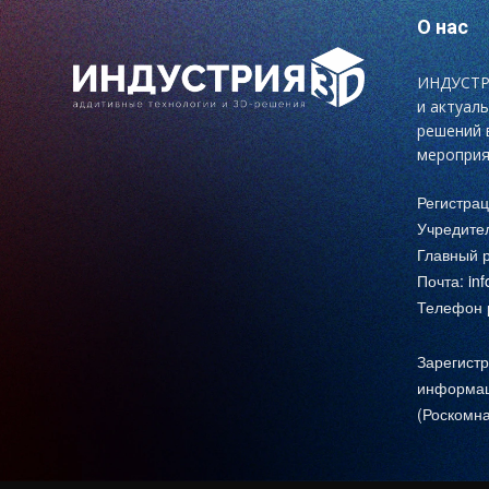
О нас
ИНДУСТРИ
и актуал
решений 
мероприя
Регистра
Учредите
Главный р
Почта:
in
Телефон р
Зарегистр
информац
(Роскомна