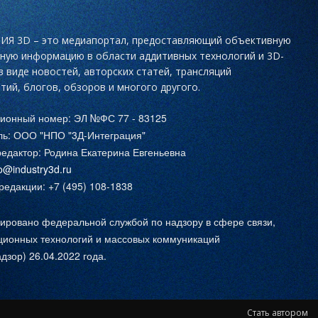
Я 3D – это медиапортал, предоставляющий объективную
ьную информацию в области аддитивных технологий и 3D-
в виде новостей, авторских статей, трансляций
тий, блогов, обзоров и многого другого.
ционный номер: ЭЛ №ФС 77 - 83125
ль: ООО "НПО "3Д-Интеграция"
едактор: Родина Екатерина Евгеньевна
fo@industry3d.ru
едакции: +7 (495) 108-1838
ировано федеральной службой по надзору в сфере связи,
ионных технологий и массовых коммуникаций
дзор) 26.04.2022 года.
Стать автором