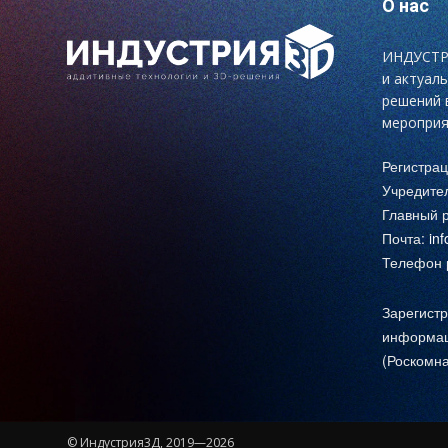
О нас
ИНДУСТРИ
и актуал
решений 
мероприя
Регистра
Учредите
Главный р
Почта:
in
Телефон р
Зарегистр
информац
(Роскомна
© Индустрия3Д, 2019—2026