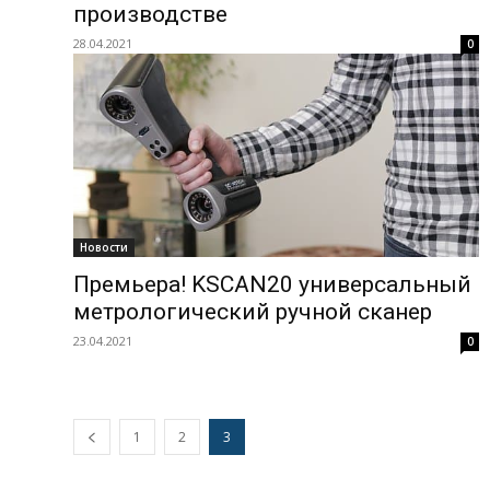
производстве
28.04.2021
0
Новости
Премьера! KSCAN20 универсальный
метрологический ручной сканер
23.04.2021
0
1
2
3