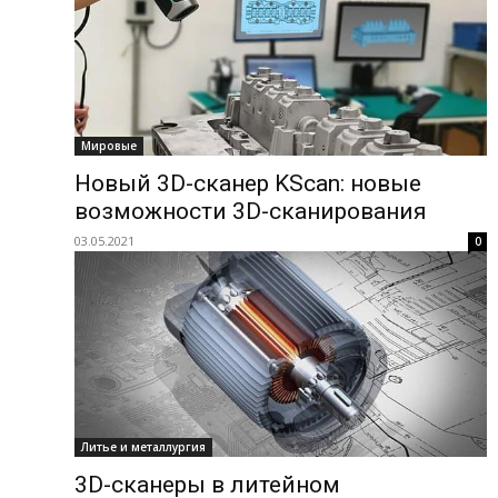
Мировые
Новый 3D-сканер KScan: новые
возможности 3D-сканирования
03.05.2021
0
Литье и металлургия
3D-сканеры в литейном