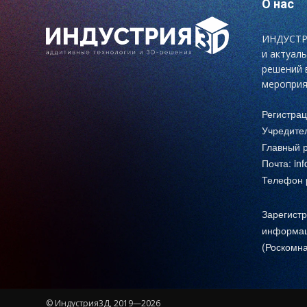
О нас
ИНДУСТРИ
и актуал
решений 
мероприя
Регистра
Учредите
Главный р
Почта:
in
Телефон р
Зарегистр
информац
(Роскомна
© Индустрия3Д, 2019—2026