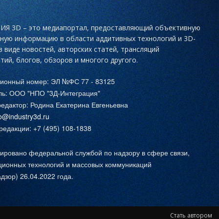
Я 3D – это медиапортал, предоставляющий объективную
ьную информацию в области аддитивных технологий и 3D-
в виде новостей, авторских статей, трансляций
тий, блогов, обзоров и многого другого.
ционный номер: ЭЛ №ФС 77 - 83125
ль: ООО "НПО "3Д-Интеграция"
едактор: Родина Екатерина Евгеньевна
fo@industry3d.ru
едакции: +7 (495) 108-1838
ировано федеральной службой по надзору в сфере связи,
ионных технологий и массовых коммуникаций
дзор) 26.04.2022 года.
Стать автором