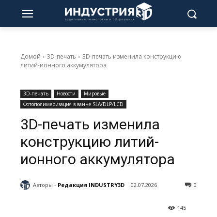
Домой
3D-печать
3D-печать изменила конструкцию
литий-ионного аккумулятора
3D-печать
Новости
Мировые
Фотополимеризация в ванне SLA/DLP/LCD
3D-печать изменила
конструкцию литий-
ионного аккумулятора
Авторы -
Редакция INDUSTRY3D
02.07.2026
0
145