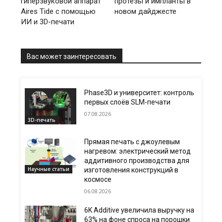
гиперзвуковой аппарат
протезы и импланты в
Aires Tide с помощью
новом дайджесте
ИИ и 3D-печати
Вас может заинтересовать
Phase3D и университет: контроль
первых слоёв SLM-печати
07.08.2026
3D-печать
Прямая печать с джоулевым
нагревом: электрический метод
аддитивного производства для
Научные статьи
изготовления конструкций в
космосе
06.08.2026
6K Additive увеличила выручку на
63% на фоне спроса на порошки