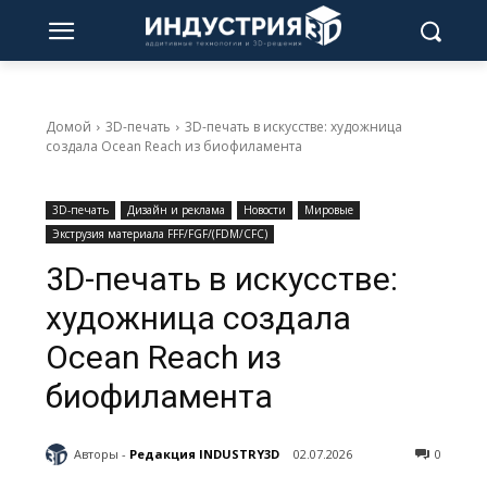
Домой
3D-печать
3D-печать в искусстве: художница
создала Ocean Reach из биофиламента
3D-печать
Дизайн и реклама
Новости
Мировые
Экструзия материала FFF/FGF/(FDM/CFC)
3D-печать в искусстве:
художница создала
Ocean Reach из
биофиламента
Авторы -
Редакция INDUSTRY3D
02.07.2026
0