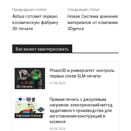
Предыдущая статья
Следующая статья
Airbus готовит первую
Новая Система хранения
космическую фабрику
материалов от компании
3D-печати
3Dgence
Вас может заинтересовать
Phase3D и университет: контроль
первых слоёв SLM-печати
07.08.2026
3D-печать
Прямая печать с джоулевым
нагревом: электрический метод
аддитивного производства для
Научные статьи
изготовления конструкций в
космосе
06.08.2026