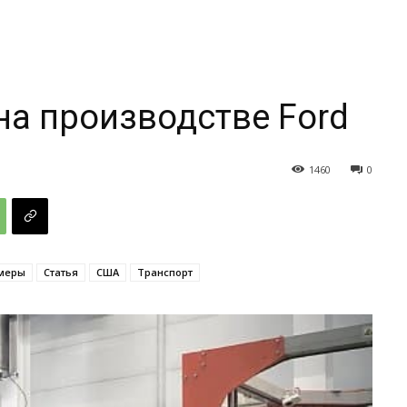
на производстве Ford
1460
0
меры
Статья
США
Транспорт