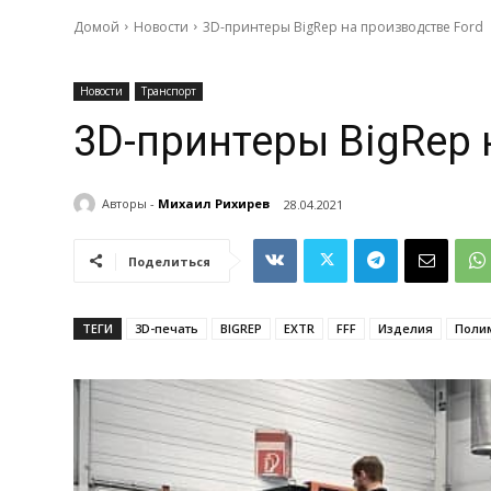
Домой
Новости
3D-принтеры BigRep на производстве Ford
Новости
Транспорт
3D-принтеры BigRep 
Авторы -
Михаил Рихирев
28.04.2021
Поделиться
ТЕГИ
3D-печать
BIGREP
EXTR
FFF
Изделия
Поли