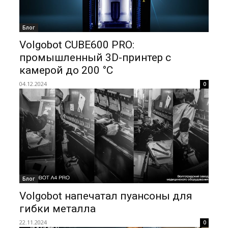
Блог
Volgobot CUBE600 PRO:
промышленный 3D-принтер с
камерой до 200 °C
04.12.2024
0
Блог
Volgobot напечатал пуансоны для
гибки металла
22.11.2024
0