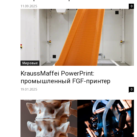
11.09.2025
0
Мировые
KraussMaffei PowerPrint:
промышленный FGF-принтер
19.01.2025
0