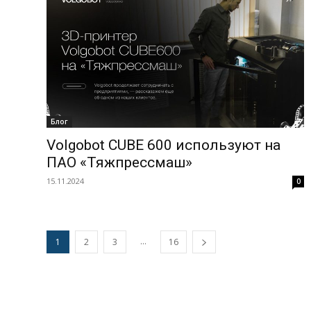
Блог
Volgobot CUBE 600 используют на
ПАО «Тяжпрессмаш»
15.11.2024
0
...
1
2
3
16