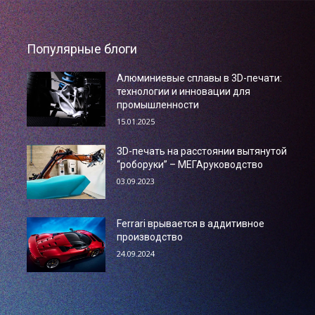
Популярные блоги
Алюминиевые сплавы в 3D-печати:
технологии и инновации для
промышленности
15.01.2025
3D-печать на расстоянии вытянутой
“роборуки” – МЕГАруководство
03.09.2023
Ferrari врывается в аддитивное
производство
24.09.2024