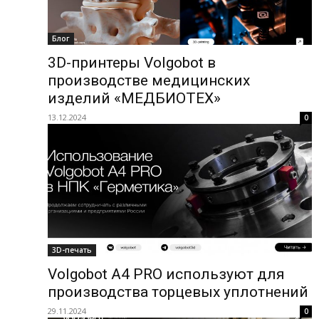
Блог
3D-принтеры Volgobot в
производстве медицинских
изделий «МЕДБИОТЕХ»
13.12.2024
0
3D-печать
Volgobot A4 PRO используют для
производства торцевых уплотнений
29.11.2024
0