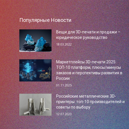
Популярные Новости
Вещи для 3D-печати и продажи –
юридическое руководство
18.03.2022
Маркетплейсы 3D-печати 2025:
ТОП-10 платформ, плюсы/минусы
заказов и перспективы развития в
России
01.11.2025
Российские металлические 3D-
принтеры: топ-10 производителей и
советы по выбору
12.07.2023