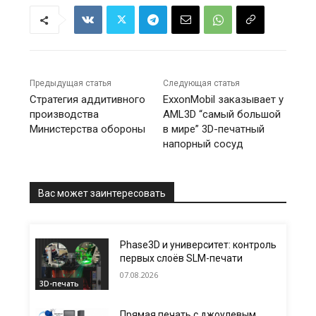
Предыдущая статья
Следующая статья
Стратегия аддитивного
ExxonMobil заказывает у
производства
AML3D “самый большой
Министерства обороны
в мире” 3D-печатный
напорный сосуд
Вас может заинтересовать
Phase3D и университет: контроль
первых слоёв SLM-печати
07.08.2026
3D-печать
Прямая печать с джоулевым