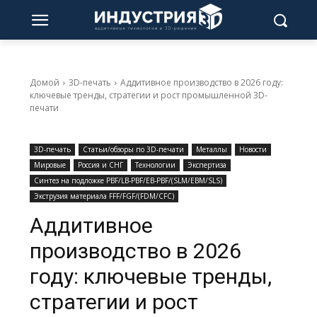
Домой
3D-печать
Аддитивное производство в 2026 году:
ключевые тренды, стратегии и рост промышленной 3D-
печати
3D-печать
Статьи/обзоры по 3D-печати
Металлы
Новости
Мировые
Россия и СНГ
Технологии
Экспертиза
Синтез на подложке PBF/LB-PBF/EB-PBF/(SLM/EBM/SLS)
Экструзия материала FFF/FGF/(FDM/CFC)
Аддитивное
производство в 2026
году: ключевые тренды,
стратегии и рост