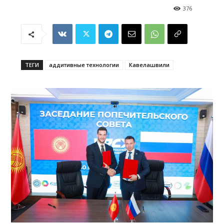
376
ТЕГИ
аддитивные технологии
Кавелашвили