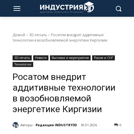
Домой
3D-печать
Росатом внедрит аддитивные
технологии в возобновляемой энергетике Киргизии
3D-печать
Новости
Выставки и мероприятия
Россия и СНГ
Технологии
Росатом внедрит
аддитивные технологии
в возобновляемой
энергетике Киргизии
Авторы -
Редакция INDUSTRY3D
30.01.2026
0