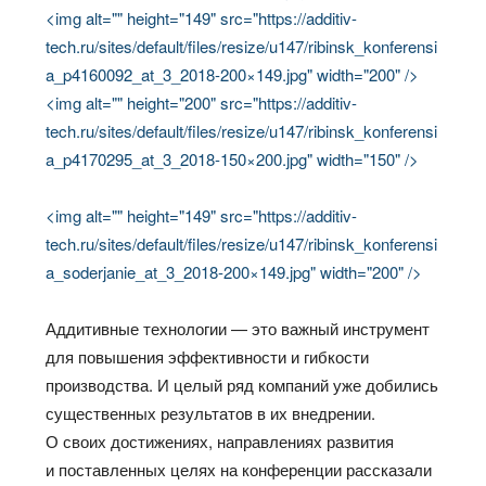
<img alt="" height="149" src="https://additiv-
tech.ru/sites/default/files/resize/u147/ribinsk_konferensi
a_p4160092_at_3_2018-200×149.jpg" width="200" />
<img alt="" height="200" src="https://additiv-
tech.ru/sites/default/files/resize/u147/ribinsk_konferensi
a_p4170295_at_3_2018-150×200.jpg" width="150" />
<img alt="" height="149" src="https://additiv-
tech.ru/sites/default/files/resize/u147/ribinsk_konferensi
a_soderjanie_at_3_2018-200×149.jpg" width="200" />
Аддитивные технологии — это важный инструмент
для повышения эффективности и гибкости
производства. И целый ряд компаний уже добились
существенных результатов в их внедрении.
О своих достижениях, направлениях развития
и поставленных целях на конференции рассказали