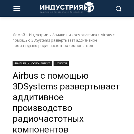
Домой
Индустрии
Авиация и космонавтика
Airbus с
помощью 3DSystems развертывает аддитивное
производство радиочастотных компонентов
Авиация и космонавтика
Новости
Airbus с помощью
3DSystems развертывает
аддитивное
производство
радиочастотных
компонентов