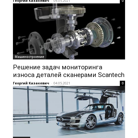
Георгий Казакевич
-
04.05.2021
0
Машиностроение
Решение задач мониторинга
износа деталей сканерами Scantech
Георгий Казакевич
-
04.05.2021
0