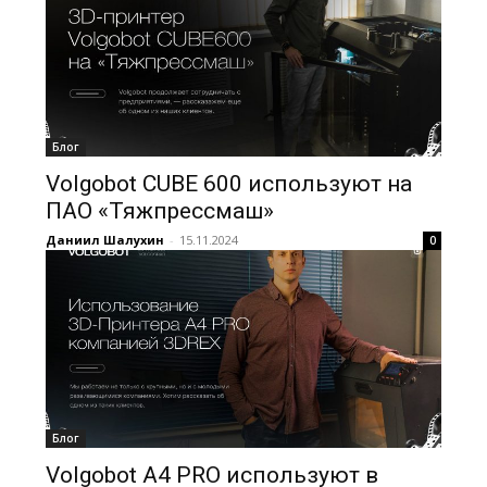
Блог
Volgobot CUBE 600 используют на
ПАО «Тяжпрессмаш»
Даниил Шалухин
-
15.11.2024
0
Блог
Volgobot A4 PRO используют в