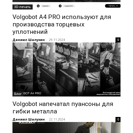
3D-печать
Volgobot A4 PRO используют для
производства торцевых
уплотнений
Даниил Шалухин
-
29.11.2024
0
Блог
Volgobot напечатал пуансоны для
гибки металла
Даниил Шалухин
-
22.11.2024
0