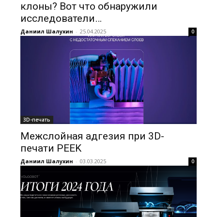
клоны? Вот что обнаружили
исследователи…
Даниил Шалухин
-
25.04.2025
0
3D-печать
Межслойная адгезия при 3D-
печати PEEK
Даниил Шалухин
-
03.03.2025
0