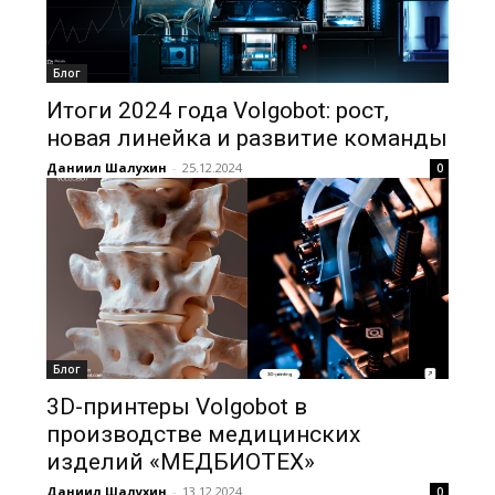
Блог
Итоги 2024 года Volgobot: рост,
новая линейка и развитие команды
Даниил Шалухин
-
25.12.2024
0
Блог
3D-принтеры Volgobot в
производстве медицинских
изделий «МЕДБИОТЕХ»
Даниил Шалухин
-
13.12.2024
0