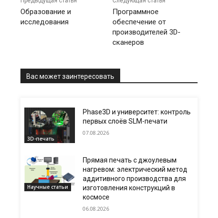
Предыдущая статья
Следующая статья
Образование и
Программное
исследования
обеспечение от
производителей 3D-
сканеров
Вас может заинтересовать
Phase3D и университет: контроль
первых слоёв SLM-печати
07.08.2026
3D-печать
Прямая печать с джоулевым
нагревом: электрический метод
аддитивного производства для
Научные статьи
изготовления конструкций в
космосе
06.08.2026