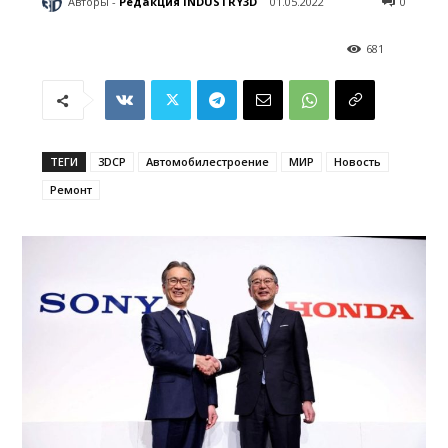
Авторы -
Редакция INDUSTRY3D
01.05.2022
0
681
ТЕГИ
3DCP
Автомобилестроение
МИР
Новость
Ремонт