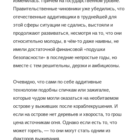
изменилась.
Причём
на государственном уровне.
Правительственные чиновники уже убедились,
что
отечественные
аддитивщики
в труднейшей для
этой сферы ситуации не сдались, выстояли и
продолжают
развиваться, несмотря на то, что
они
относительно молоды, в чём-то даже наивны, не
имели достаточной финансовой «подушки
безопасности» в последние непростые годы, но
вместе с тем решительны, дерзки и амбициозны.
Очевидно, что сами по себе аддитивные
технологии подобны спичкам или зажигалке,
которые чудом могли оказаться на необитаемом
острове у выживших после кораблекрушения. И
если на острове нет деревьев и хвороста, то
грош
цена
источникам огня. Однако если есть то, что
может гореть, — то они могут стать одним из
факторов выживания.