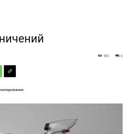
ничений
785
0
оектирование