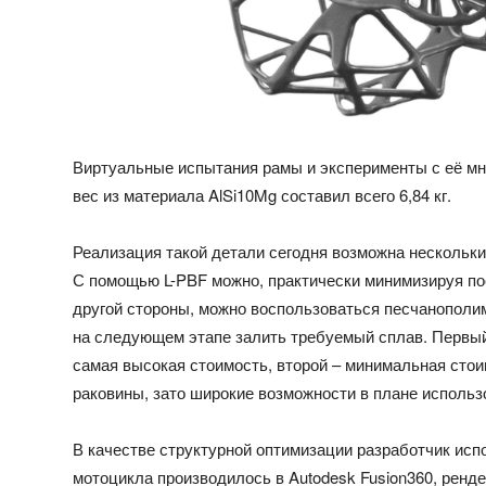
Виртуальные испытания рамы и эксперименты с её мн
вес из материала AlSi10Mg составил всего 6,84 кг.
Реализация такой детали сегодня возможна нескольки
С помощью L-PBF можно, практически минимизируя пос
другой стороны, можно воспользоваться песчанополим
на следующем этапе залить требуемый сплав. Первый 
самая высокая стоимость, второй – минимальная стои
раковины, зато широкие возможности в плане использ
В качестве структурной оптимизации разработчик ис
мотоцикла производилось в Autodesk Fusion360, ренде