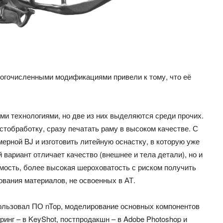
огочисленными модификациями привели к тому, что её
ми технологиями, но две из них выделяются среди прочих.
тобработку, сразу печатать раму в высоком качестве. С
ерной BJ и изготовить литейную оснастку, в которую уже
вариант отличает качество (внешнее и тела детали), но и
мость, более высокая шероховатость с риском получить
ования материалов, не освоенных в АТ.
пользовал ПО nTop, моделирование основных компонентов
ринг – в KeyShot, постпродакшн – в Adobe Photoshop и