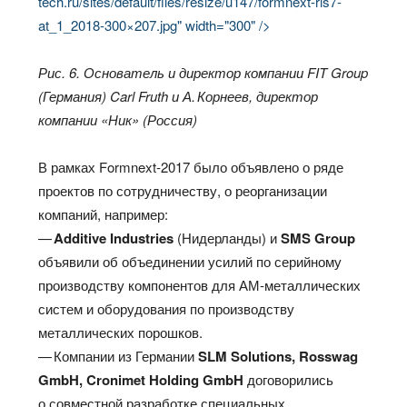
tech.ru/sites/default/files/resize/u147/formnext-ris7-
at_1_2018-300×207.jpg" width="300" />
Рис. 6. Основатель и директор компании FIT Group
(Германия) Carl Fruth и А. Корнеев, директор
компании «Ник» (Россия)
В рамках Formnext‑2017 было объявлено о ряде
проектов по сотрудничеству, о реорганизации
компаний, например:
—
Additive Industries
(Нидерланды) и
SMS Group
объявили об объединении усилий по серийному
производству компонентов для АМ-металлических
систем и оборудования по производству
металлических порошков.
— Компании из Германии
SLM Solutions, Rosswag
GmbH, Cronimet Holding GmbH
договорились
о совместной разработке специальных