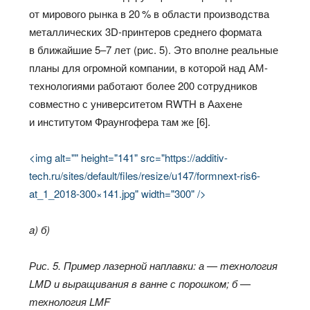
от мирового рынка в 20 % в области производства
металлических 3D-принтеров среднего формата
в ближайшие 5–7 лет (рис. 5). Это вполне реальные
планы для огромной компании, в которой над АМ-
технологиями работают более 200 сотрудников
совместно с университетом RWTH в Аахене
и институтом Фраунгофера там же [6].
<img alt="" height="141" src="https://additiv-
tech.ru/sites/default/files/resize/u147/formnext-ris6-
at_1_2018-300×141.jpg" width="300" />
a) б)
Рис. 5. Пример лазерной наплавки: а — технология
LMD и выращивания в ванне с порошком; б —
технология LMF