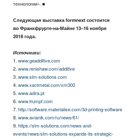
технологии». ■
Следующая выставка formnext состоится
во Франкфрурте-на-Майне 13–16 ноября
2018 года.
Источники:
1.
www.geadditive.com
2.
www.renishaw.com/additive
3.
www.slm-solutions.com
4.
www.xactmetal.com/xm300
5.
www.adira.pt
6.
www.trumpf.com
7.
http://software.materialise.com/3d-printing-software
8.
www.avianik.com/ru/news/61/
9.
https://slm-solutions.com/news-and-
events/news/slm-solutions-expands-its-strategic-