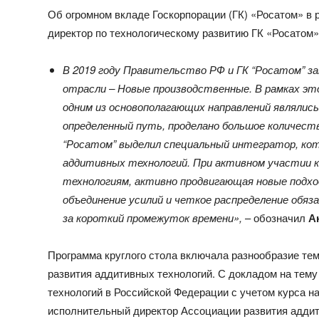
Об огромном вкладе Госкорпорации (ГК) «Росатом» в 
директор по технологическому развитию ГК «Росатом
В 2019 году Правительство РФ и ГК “Росатом” з
отрасли – Новые производственные. В рамках это
одним из основополагающих направлений являлись
определенный путь, проделано большое количест
“Росатом” выделил специальный интегратор, к
аддитивных технологий. При активном участии к
технологиям, активно продвигающая новые подхо
объединение усилий и четкое распределение обя
за короткий промежуток времени»,
– обозначил
А
Программа круглого стола включала разнообразие те
развития аддитивных технологий. С докладом на тем
технологий в Российской Федерации с учетом курса н
исполнительный директор Ассоциации развития аддит