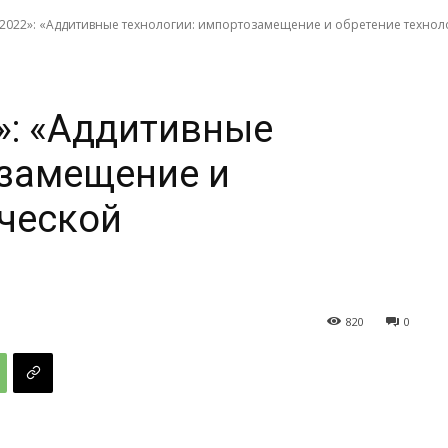
022»: «Аддитивные технологии: импортозамещение и обретение технол
: «Аддитивные
озамещение и
ической
820
0