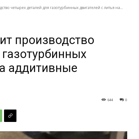
ство четырех деталей для газотурбинных двигателей с литья на...
дит производство
 газотурбинных
на аддитивные
644
0