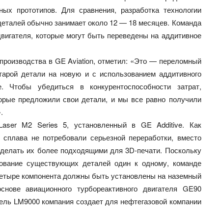
ных прототипов. Для сравнения, разработка технологии
еталей обычно занимает около 12 — 18 месяцев. Команда
двигателя, которые могут быть переведены на аддитивное
производства в GE Aviation, отметил: «Это — переломный
арой детали на новую и с использованием аддитивного
. Чтобы убедиться в конкурентоспособности затрат,
орые предложили свои детали, и мы все равно получили
.
aser M2 Series 5, установленный в GE Additive. Как
 сплава не потребовали серьезной переработки, вместо
сделать их более подходящими для 3D-печати. Поскольку
рование существующих деталей один к одному, команде
четыре компонента должны быть установлены на наземный
снове авиационного турбореактивного двигателя GE90
ель LM9000 компания создает для нефтегазовой компании