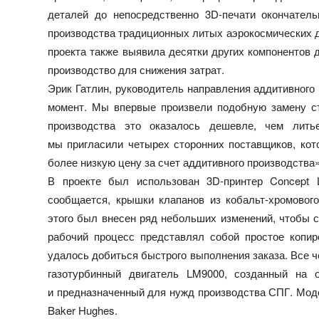
деталей до непосредственно 3D-печати окончатель
производства традиционных литых аэрокосмических д
проекта также выявила десятки других компонентов 
производство для снижения затрат.
Эрик Гатлин, руководитель направления аддитивного 
момент. Мы впервые произвели подобную замену ст
производства это оказалось дешевле, чем литье
мы пригласили четырех сторонних поставщиков, кот
более низкую цену за счет аддитивного производства»
В проекте был использован 3D-принтер Concept L
сообщается, крышки клапанов из кобальт-хромового
этого был внесен ряд небольших изменений, чтобы 
рабочий процесс представлял собой простое копи
удалось добиться быстрого выполнения заказа. Все 
газотурбинный двигатель LM9000, созданный на о
и предназначенный для нужд производства СПГ. Мод
Baker Hughes.