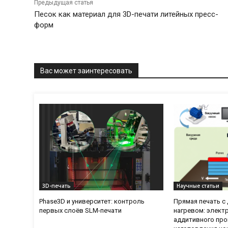
Предыдущая статья
Песок как материал для 3D-печати литейных пресс-
форм
Вас может заинтересовать
3D-печать
Научные статьи
Phase3D и университет: контроль
Прямая печать 
первых слоёв SLM-печати
нагревом: элект
аддитивного про