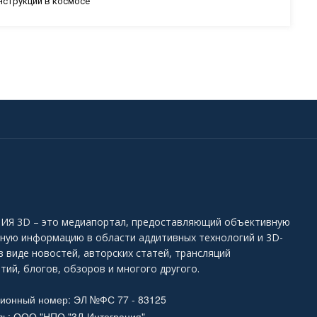
нструкций в космосе
Я 3D – это медиапортал, предоставляющий объективную
ьную информацию в области аддитивных технологий и 3D-
в виде новостей, авторских статей, трансляций
тий, блогов, обзоров и многого другого.
ционный номер: ЭЛ №ФС 77 - 83125
ль: ООО "НПО "3Д-Интеграция"