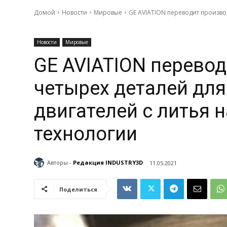
Домой
Новости
Мировые
GE AVIATION переводит производ
Новости
Мировые
GE AVIATION перево
четырех деталей для
двигателей с литья 
технологии
Авторы -
Редакция INDUSTRY3D
11.05.2021
Поделиться