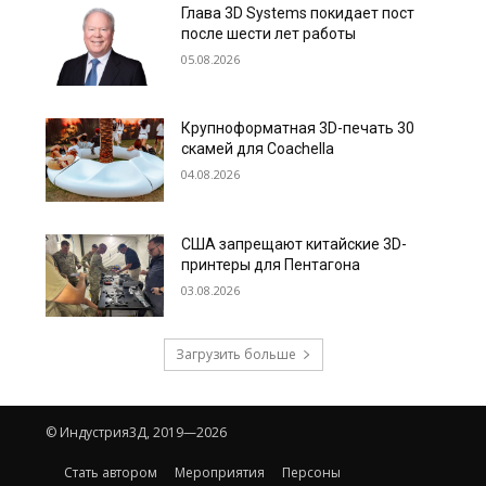
Глава 3D Systems покидает пост
после шести лет работы
05.08.2026
Крупноформатная 3D-печать 30
скамей для Coachella
04.08.2026
США запрещают китайские 3D-
принтеры для Пентагона
03.08.2026
Загрузить больше
© Индустрия3Д, 2019—2026
Стать автором
Мероприятия
Персоны