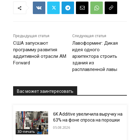
Предыдущая статья
Следующая статья
США запускают
Лавоформинг: Дикая
программу развития
идея одного
аддитивной отрасли AM
архитектора строить
Forward
здания из
расплавленной лавы
Вас может заинтересовать
6K Additive увеличила выручку на
63% на фоне спроса на порошки
05.08.2026
3D-печать