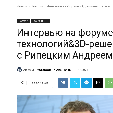
Домой
Новости
Интервью на форуме «Аддитивных технол
Новости
Россия и СНГ
Интервью на форуме
технологий&3D-реше
с Рипецким Андрее
Авторы -
Редакция INDUSTRY3D
10.12.2023
Поделиться