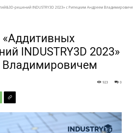
огий&3D-решений INDUSTRY3D 2023» с Рипецким Андреем Владимирович
 «Аддитивных
ний INDUSTRY3D 2023»
м Владимировичем
923
0