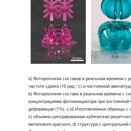
a) Фотореология составов в реальном времени с 
частоте сдвига (10 рад / с) и постоянной амплиту
b) Фотореология состава в реальном времени с с
концентрациями фотоинициатора при постоянной ча
деформации (1%). c,d) Изготовленные образцы с 
c) объемно-центрированная кубическая решетчата
метилового красного, d) структура с центральной