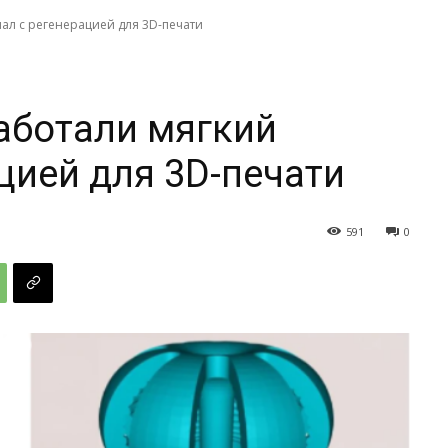
ал с регенерацией для 3D-печати
аботали мягкий
цией для 3D-печати
591
0