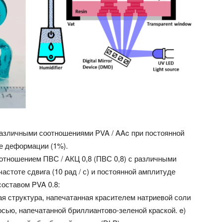
различными соотношениями PVA / AAc при постоянной
де деформации (1%).
оотношением ПВС / АКЦ 0,8 (ПВС 0,8) с различными
стоте сдвига (10 рад / с) и постоянной амплитуде
составом PVA 0.8:
я структура, напечатанная красителем натриевой соли
 осью, напечатанной бриллиантово-зеленой краской. e)