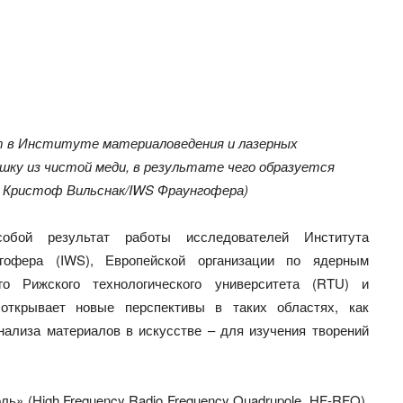
т в Институте материаловедения и лазерных
ку из чистой меди, в результате чего образуется
Кристоф Вильснак/IWS Фраунгофера)
собой результат работы исследователей Института
гофера (IWS), Европейской организации по ядерным
о Рижского технологического университета (RTU) и
 открывает новые перспективы в таких областях, как
нализа материалов в искусстве – для изучения творений
» (High Frequency Radio Frequency Quadrupole, HF-RFQ),