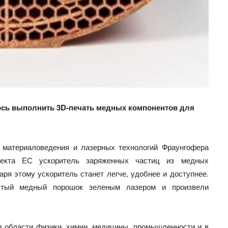
сь выполнить 3D-печать медных компонентов для
 материаловедения и лазерных технологий Фраунгофера
роекта ЕС ускоритель заряженных частиц из медных
аря этому ускоритель станет легче, удобнее и доступнее.
истый медный порошок зеленым лазером и произвели
в области физики, химии, медицины, промышленности и в