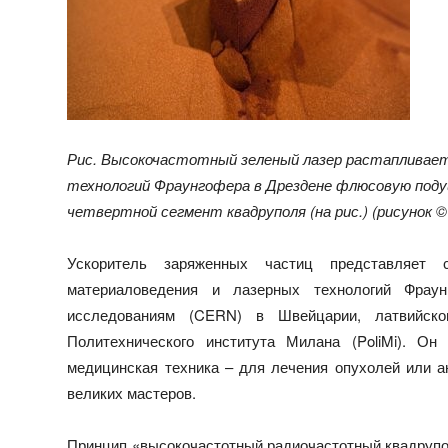
Рис. Высокочастотный зеленый лазер растапливае
технологий Фраунгофера в Дрездене флюсовую подуш
четвертной сегмент квадруполя (на рис.) (рисунок
©
Ускоритель заряженных частиц представляет 
материаловедения и лазерных технологий Фраун
исследованиям (CERN) в Швейцарии, латвийског
Политехнического института Милана (PoliMi). Он
медицинская техника – для лечения опухолей или а
великих мастеров.
Принцип «высокочастотный радиочастотный квадруполь