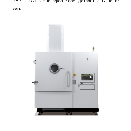
RAPID+TCT в Huntington Place, Детройт, с 17 по 19
мая.