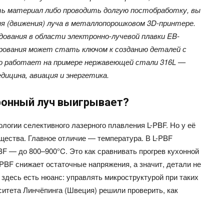
ть материал либо проводить долгую постобработку, вы
я (движения) луча в металлопорошковом 3D-принтере.
ования в области электронно-лучевой плавки EB-
рования может стать ключом к созданию деталей с
то работает на примере нержавеющей стали 316L —
дицина, авиация и энергетика.
тронный луч выигрывает?
ологии селективного лазерного плавления L-PBF. Но у её
ества. Главное отличие — температура. В L-PBF
BF — до 800–900°C. Это как сравнивать прогрев кухонной
PBF снижает остаточные напряжения, а значит, детали не
 здесь есть нюанс: управлять микроструктурой при таких
итета Линчёпинга (Швеция) решили проверить, как