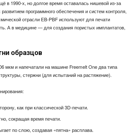
ё в 1990-х, но долгое время оставалась нишевой из-за
 развитием программного обеспечения и систем контроля,
осмической отрасли EB-PBF используют для печати
сть. А в медицине — для создания пористых имплантатов,
тни образцов
6 мкм и напечатали на машине Freemelt One два типа
труктуры, стержни (для испытаний на растяжение).
анирования:
орону, как при классической 3D-печати.
но, сокращая время печати.
гает по слою, создавая «пятна» расплава.