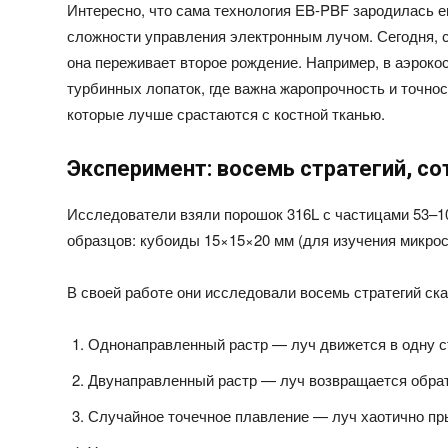
Интересно, что сама технология EB-PBF зародилась ещ
сложности управления электронным лучом. Сегодня, с
она переживает второе рождение. Например, в аэрок
турбинных лопаток, где важна жаропрочность и точно
которые лучше срастаются с костной тканью.
Эксперимент: восемь стратегий, со
Исследователи взяли порошок 316L с частицами 53–10
образцов: кубоиды 15×15×20 мм (для изучения микрос
В своей работе они исследовали восемь стратегий ск
Однонаправленный растр — луч движется в одну ст
Двунаправленный растр — луч возвращается обрат
Случайное точечное плавление — луч хаотично пры