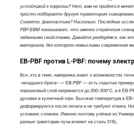
устойчивой к коррозии? Нет, вам не придется меня
просто подбираете другую траекторию сканировани
Скажете, фантастика? Нисколько. Последние исслед
PBF/EBM показывают, что именно стратегия скани
заданными свойствами. Давайте разберёмся, как э
материала, без которого немыслимы современная ме
EB-PBF против L-PBF: почему элек
Все, кто в теме, наверняка знают о возможностях техн
«младшего брата» — EB-PBF — есть скрытые преимущ
порошковый слой нагревается до 200–300°C, а в EB-P
духовки и кузнечный горн. Высокая температура в EB-
деформируются после печати и не требуют отжига. Но
условиях сложнее. Именно поэтому учёные из Универс
разные траектории луча влияют на сталь 316L.