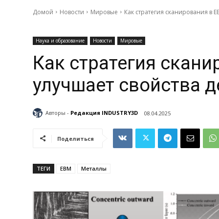
Домой
Новости
Мировые
Как стратегия сканирования в E
Наука и образование
Новости
Мировые
Как стратегия скани
улучшает свойства д
Авторы -
Редакция INDUSTRY3D
08.04.2025
Поделиться
ТЕГИ
EBM
Металлы