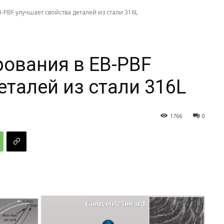
B-PBF улучшает свойства деталей из стали 316L
рования в EB-PBF
еталей из стали 316L
1766
0