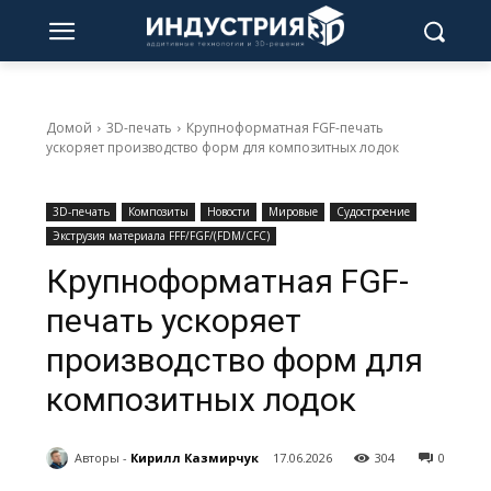
Домой
3D-печать
Крупноформатная FGF-печать
ускоряет производство форм для композитных лодок
3D-печать
Композиты
Новости
Мировые
Судостроение
Экструзия материала FFF/FGF/(FDM/CFC)
Крупноформатная FGF-
печать ускоряет
производство форм для
композитных лодок
Авторы -
Кирилл Казмирчук
17.06.2026
304
0