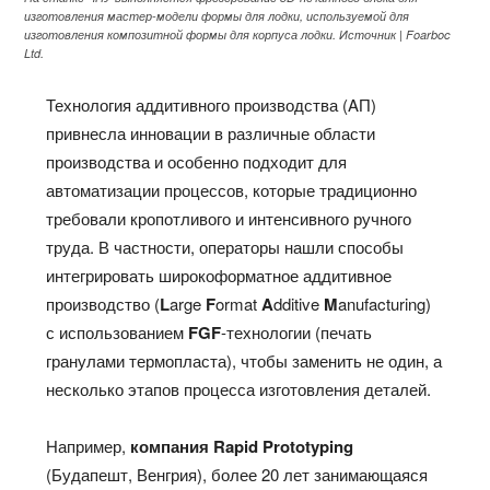
изготовления мастер-модели формы для лодки, используемой для
изготовления композитной формы для корпуса лодки. Источник | Foarboc
Ltd.
Технология аддитивного производства (AП)
привнесла инновации в различные области
производства и особенно подходит для
автоматизации процессов, которые традиционно
требовали кропотливого и интенсивного ручного
труда. В частности, операторы нашли способы
интегрировать широкоформатное аддитивное
производство (
L
arge
F
ormat
A
dditive
M
anufacturing)
с использованием
FGF
-технологии (печать
гранулами термопласта), чтобы заменить не один, а
несколько этапов процесса изготовления деталей.
Например,
компания Rapid Prototyping
(Будапешт, Венгрия), более 20 лет занимающаяся