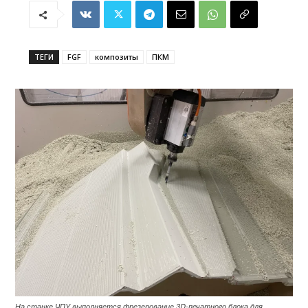
ТЕГИ
FGF
композиты
ПКМ
На станке ЧПУ выполняется фрезерование 3D-печатного блока для