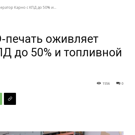
нератор Карно с КПД до 50% и...
3D‑печать оживляет
ПД до 50% и топливной
1556
0