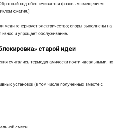
. Обратный ход обеспечивается фазовым смещением
иклом сжатия.]
ки меди генерирует электричество; опоры выполнены на
т износ и упрощает обслуживание.
блокировка» старой идеи
шения считались термодинамически почти идеальными, но
тивных установок (в том числе полученных вместе с
:
ельной смеси.