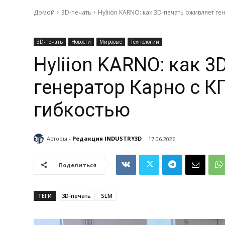
Домой
3D-печать
Hyliion KARNO: как 3D‑печать оживляет ге
3D-печать
Новости
Мировые
Технологии
Hyliion KARNO: как 
генератор Карно с К
гибкостью
Авторы -
Редакция INDUSTRY3D
17.06.2026
Поделиться
ТЕГИ
3D-печать
SLM