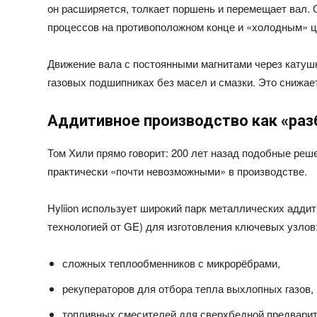
он расширяется, толкает поршень и перемещает вал
процессов на противоположном конце и «холодным» ц
Движение вала с постоянными магнитами через катуш
газовых подшипниках без масел и смазки. Это снижае
Аддитивное производство как «раз
Том Хили прямо говорит: 200 лет назад подобные ре
практически «почти невозможными» в производстве.
Hyliion использует широкий парк металлических адди
технологией от GE) для изготовления ключевых узлов
сложных теплообменников с микрорёбрами,
рекуператоров для отбора тепла выхлопных газов,
топливных смесителей для сверхбедной предварит