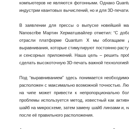
компьютеров не являются фотонными. Однако Quantu
индустрии квантовых вычислений, но и для 3D-печати
В заявлении для прессы о выпуске новейшей ма
Nanoscribe Мартин Херматшвайлер отметил: “С доба
отрасли платформе Quantum X мы обогащаем д
выравнивания, которые стимулируют постоянно расту
и сенсорных приложений. Наша цель – решить про
сделать высокоточную 3D-печать важной технологией 
Под “выравниванием” здесь понимается необходимо
расположен с максимально возможной точностью. Лю
на чипе может привести к непропорционально б
проблемы используется метод, известный как актив
шайб на микросхеме, затем замену шайб линзами и, н
после её правильного расположения.