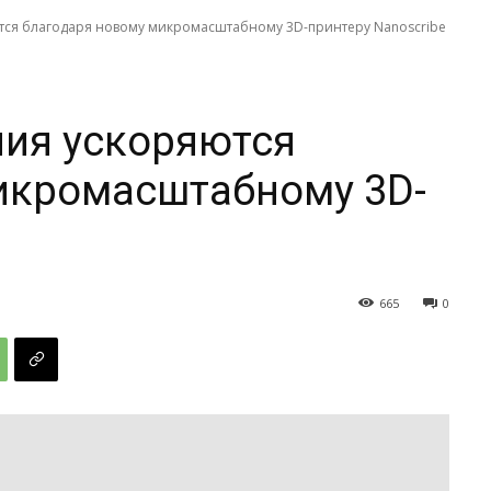
тся благодаря новому микромасштабному 3D-принтеру Nanoscribe
ия ускоряются
икромасштабному 3D-
665
0