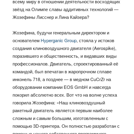
всему миру в отношении деятельности восходящих
звёзд на Олимпе славы аддитивных технологий —
Жозефины Лисснер и Лина Кайзера?
Жозефина, будучи генеральным директором и
основателем
Hyperganic Group
, стояла у истоков
создания клиновоздушного двигателя (Aerospike),
поразившего и общественность, и видавших виды
профессионалов. Двигатель, спроектированный её
командой, был впечатан в жаропрочном сплаве
инконель 718, а позднее — в медном CuCrZr на
оборудовании компании EOS GmbH и навсегда
покорил абсолютно всех. Вот что на волне успеха
говорила Жозефина: «Наш клиновоздушный
ракетный двигатель является первым наиболее
сложным и самым большим, изготовленным с
помощью 3D-принтера. Он полностью разработан с
помощью нашего собственного программного