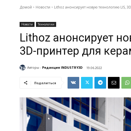
Домой
Новости
Lithoz анонсирует новую технологию LIS, 
Новости
Технологии
Lithoz анонсирует но
3D-принтер для кер
Авторы -
Редакция INDUSTRY3D
19.06.2022
Поделиться