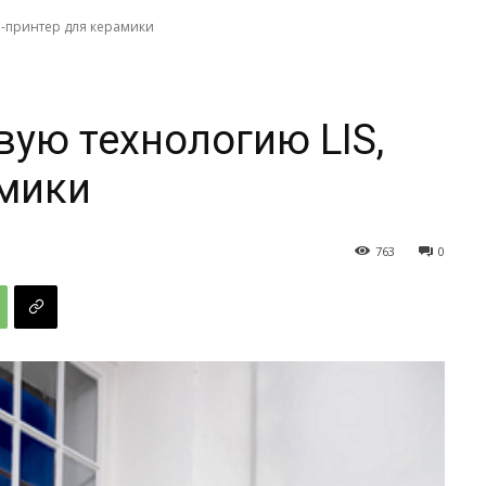
3D-принтер для керамики
вую технологию LIS,
амики
763
0