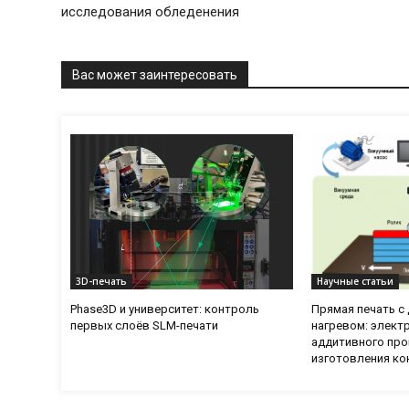
исследования обледенения
Вас может заинтересовать
3D-печать
Научные статьи
Phase3D и университет: контроль
Прямая печать 
первых слоёв SLM-печати
нагревом: элект
аддитивного про
изготовления ко