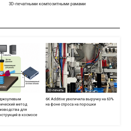
3D-печатными композитными рамами
3D-печать
с джоулевым
6K Additive увеличила выручку на 63%
рический метод
на фоне спроса на порошки
изводства для
нструкций в космосе