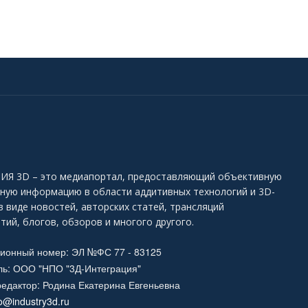
Я 3D – это медиапортал, предоставляющий объективную
ьную информацию в области аддитивных технологий и 3D-
в виде новостей, авторских статей, трансляций
тий, блогов, обзоров и многого другого.
ционный номер: ЭЛ №ФС 77 - 83125
ль: ООО "НПО "3Д-Интеграция"
едактор: Родина Екатерина Евгеньевна
fo@industry3d.ru