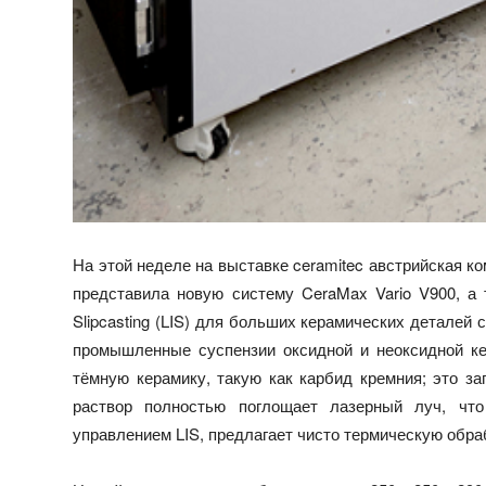
На этой неделе на выставке ceramitec австрийская ко
представила новую систему CeraMax Vario V900, а 
Slipcasting (LIS) для больших керамических деталей 
промышленные суспензии оксидной и неоксидной кер
тёмную керамику, такую как карбид кремния; это з
раствор полностью поглощает лазерный луч, что
управлением LIS, предлагает чисто термическую обра