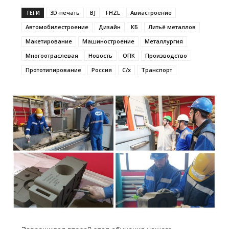
ТЕГИ
3D-печать
BJ
FHZL
Авиастроение
Автомобилестроение
Дизайн
КБ
Литьё металлов
Макетирование
Машиностроение
Металлургия
Многоотраслевая
Новость
ОПК
Производство
Прототипирование
Россия
С/х
Транспорт