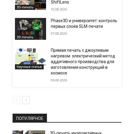
ShiftLens
3D-печать
10.08.2026
Phase3D и университет: контроль
первых слоёв SLM-печати
07.08.2026
3D-печать
Прямая печать с джоулевым
нагревом: электрический метод
аддитивного производства для
Научные статьи
изготовления конструкций в
космосе
06.08.2026
ПОПУЛЯРНОЕ
3D-печать интерактивных