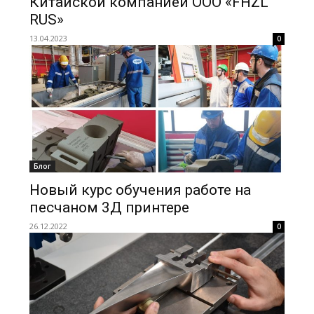
Китайской компанией ООО «FHZL
RUS»
13.04.2023
0
Блог
Новый курс обучения работе на
песчаном 3Д принтере
26.12.2022
0