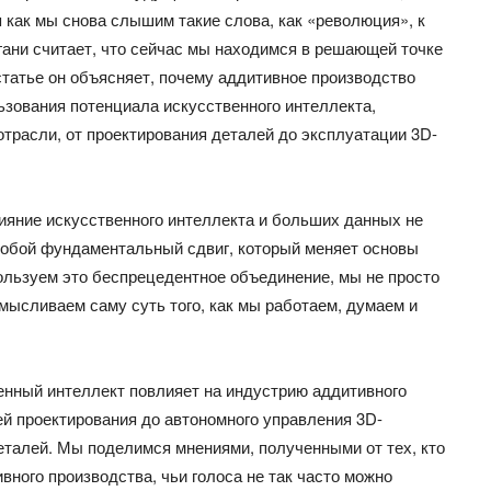
 как мы снова слышим такие слова, как «революция», к
гани считает, что сейчас мы находимся в решающей точке
статье он объясняет, почему аддитивное производство
ьзования потенциала искусственного интеллекта,
трасли, от проектирования деталей до эксплуатации 3D-
ияние искусственного интеллекта и больших данных не
 собой фундаментальный сдвиг, который меняет основы
пользуем это беспрецедентное объединение, мы не просто
ысливаем саму суть того, как мы работаем, думаем и
енный интеллект повлияет на индустрию аддитивного
й проектирования до автономного управления 3D-
еталей. Мы поделимся мнениями, полученными от тех, кто
ного производства, чьи голоса не так часто можно