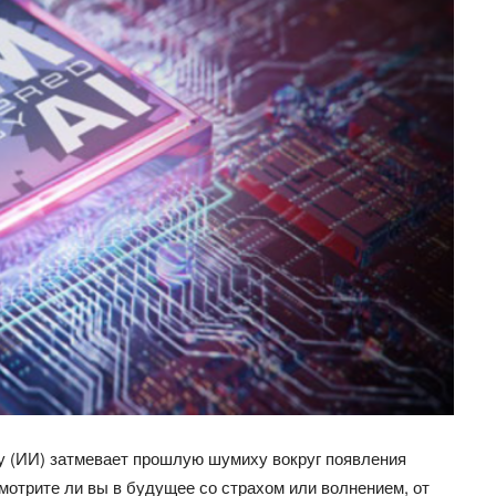
у (ИИ) затмевает прошлую шумиху вокруг появления
смотрите ли вы в будущее со страхом или волнением, от