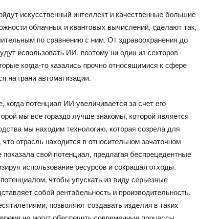
войдут искусственный интеллект и качественные большие
жности облачных и квантовых вычислений, сделают так,
ачительным по сравнению с ним. От здравоохранения до
будут использовать ИИ, поэтому ни один из секторов
торые когда-то казались прочно относящимися к сфере
ся на грани автоматизации.
 когда потенциал ИИ увеличивается за счет его
торой мы все гораздо лучше знакомы, которой является
одства мы находим технологию, которая созрела для
 что отрасль находится в относительном зачаточном
е показала свой потенциал, предлагая беспрецедентные
изируя использование ресурсов и сокращая отходы.
 потенциалом, чтобы упускать из виду серьезные
дставляет собой рентабельность и производительность.
сятилетиями, позволяют создавать изделия в таких
 время не могут обеспечить современные процессы