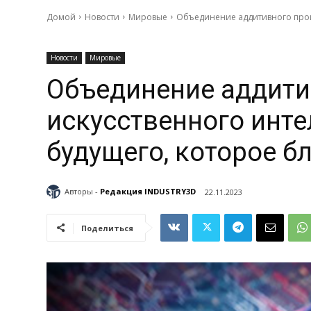
Домой
Новости
Мировые
Объединение аддитивного произ
Новости
Мировые
Объединение аддити
искусственного инте
будущего, которое б
Авторы -
Редакция INDUSTRY3D
22.11.2023
Поделиться