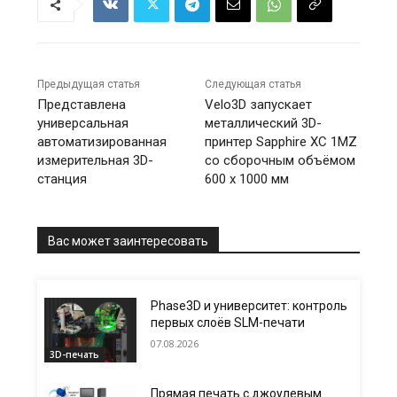
Предыдущая статья
Следующая статья
Представлена
Velo3D запускает
универсальная
металлический 3D-
автоматизированная
принтер Sapphire XC 1MZ
измерительная 3D-
со сборочным объёмом
станция
600 x 1000 мм
Вас может заинтересовать
Phase3D и университет: контроль
первых слоёв SLM-печати
07.08.2026
3D-печать
Прямая печать с джоулевым